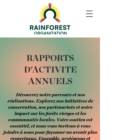
RAPPORTS
D'ACTIVITE
ANNUELS
Découvrez notre parcours et nos
réalisations. Explorez nos initiatives de
conservation, nos partenariats et notre
impact sur les forêts vierges et les
communautés locales. Votre soutien est
essentiel, et nous vous invitons à vous
joindre à nous pour façonner un avenir plus
respectueux. Ensemble, protégeons et