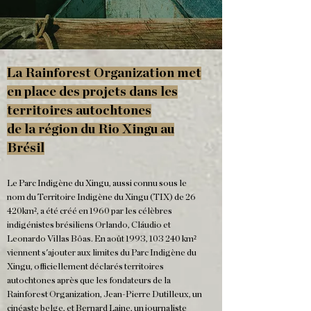
La Rainforest Organization met
en place des projets dans les
territoires autochtones
de la région du Rio Xingu au
Brésil
Le Parc Indigène du Xingu, aussi connu sous le
nom du Territoire Indigène du Xingu (TIX) de 26
420km², a été créé en 1960 par les célèbres
indigénistes brésiliens Or
lando, Cláudio et
Leonardo Villas Bôas. En août 1993, 103 240 km²
viennent s'ajouter aux limites du Parc Indigène du
Xingu, officiellement déclarés territoires
autochtones après que les fondateurs de la
Rainforest Organization, Jean-Pierre Dutilleux, un
cinéaste belge, et Bernard Laine, un journaliste