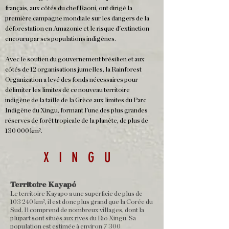
français, aux côtés du chef Raoni, ont dirigé la
première campagne mondiale sur les dangers de la
déforestation en Amazonie et le risque d'extinction
encouru par ses populations indigènes.
Avec le soutien du gouvernement brésilien et aux
côtés de 12 organisations jumelles, la Rainforest
Organization a levé des fonds nécessaires pour
délimiter les limites de ce nouveau territoire
indigène de la taille de la Grèce aux limites du Parc
Indigène du Xingu, formant l'une des plus grandes
réserves de forêt tropicale de la planète, de plus de
130 000 km².
XINGU
Territoire Kayapó
Le territoire Kayapo a une superficie de plus de
103 240 km², il est donc plus grand que la Corée du
Sud. Il comprend de nombreux villages, dont la
plupart sont situés aux rives du Rio Xingu. Sa
population est estimée à environ 7 300