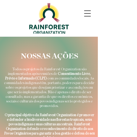
NOSSAS AÇÕES
Todos os projetos da Rainforest Organization são
implementados após reuniões de
Consentimento Livre,
Prévio e Informado (CLPI)
com as comunidades locais. As
comunidades indígenas têm, portanto, poderes para decidir
sobre os projetos que desejam priorizar e as condições em
que serão implementados. Não é apenas o direito de ser
consultado, mas a garantia de que os direitos econômicos,
sociais e culturais dos povos indígenas serão protegidos e
promovidos.
O principal objetivo da Rainforest Organization é promover
e defender a biodiversidade nas florestas tropicais, seus
povos indígenas e suas culturas ancestrais. Rainforest
Organization defende o reconhecimento do direito do aos
Povos Originários para garantir a boa gestão e defesa do seu